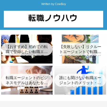
Written by CowBoy
【おすすめ】初めての転
【失敗しない】リクルー
職で登録したい転職エー
トエージェントで転職成
ジェント14社を厳選
功するための完全ガイド
｜登録から内定までの全
ステップと賢い活用術
転職エージェントのビジ
誰にも聞けない転職エー
ネスモデルはあなたを企
ジェントのメリット・デ
業に推薦すること！
メリットを解説します！