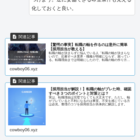
化しておくと良い。
【驚愕の事実】転職の軸を作るのは意外に簡単
【採用担当が教える】
転職の軸が決まらずに悩んでいる人「転職の軸が決まらな
いので、応募すべき業界・職種が明確にならず、困ってい
る。転職理由までは明確にしたので、転職の軸の作り方が
もしあれば知りたい。」これらのお悩みにお答えします。
cowboy06.xyz
【採用担当が解説！】転職の軸がブレた時、確認
すべき３つのポイントと対策とは？
実は、転職理由は完璧でなくても大丈夫です。ただし、軸
がブレていると不利になるのは事実。不安を感じている方
は必見。整理のコツを採用担当が具体的に解説します。
cowboy06.xyz