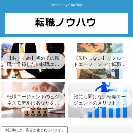
Written by CowBoy
【おすすめ】初めての転
【失敗しない】リクルー
職で登録したい転職エー
トエージェントで転職成
ジェント14社を厳選
功するための完全ガイド
｜登録から内定までの全
ステップと賢い活用術
転職エージェントのビジ
誰にも聞けない転職エー
ネスモデルはあなたを企
ジェントのメリット・デ
業に推薦すること！
メリットを解説します！
本記事には、広告が含まれています。