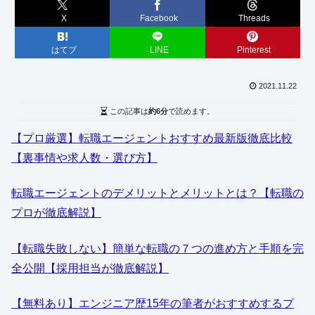
X
Facebook
Threads
はてブ
LINE
Pinterest
2021.11.22
この記事は
約6分
で読めます。
【プロ厳選】転職エージェントおすすめ最新版徹底比較
【裏事情や求人数・選び方】
転職エージェントのデメリットとメリットとは？【転職の
プロが徹底解説】
【転職失敗しない】簡単な転職の７つの進め方と手順を完
全公開【採用担当が徹底解説】
【無料あり】エンジニア歴15年の筆者がおすすめするプ